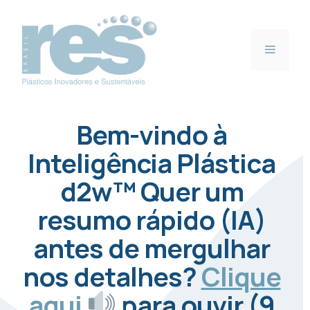
Pular
para
o
Menu
conteúdo
Bem-vindo à
Inteligência Plástica
d2w™ Quer um
resumo rápido (IA)
antes de mergulhar
nos detalhes?
Clique
aqui
para ouvir (9