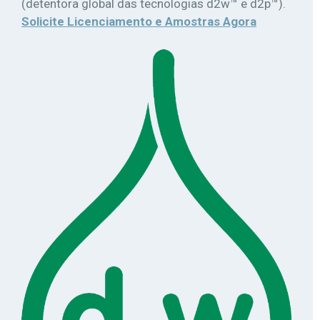
(detentora global das tecnologias d2w™ e d2p™).
Solicite Licenciamento e Amostras Agora