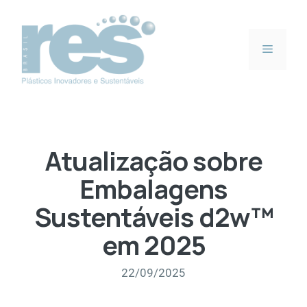
Pular
para
o
Menu
conteúdo
Atualização sobre
Embalagens
Sustentáveis d2w™
em 2025
22/09/2025